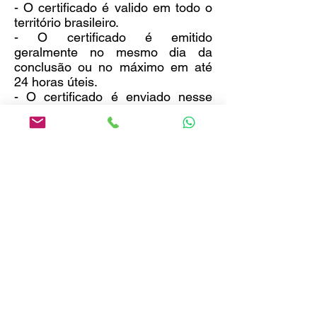
- O certificado é valido em todo o
território brasileiro.
- O certificado é emitido
geralmente no mesmo dia da
conclusão ou no máximo em até
24 horas úteis.
- O certificado é enviado nesse
prazo em PDF somente por e-mail.
- O envio por Correios é opcional e
já está incluso no preço.
Conteúdo programado:
Observe o conteúdo destacado no
certificado acima.
Como funciona o curso online?
- Você pode fazer uma matrícula