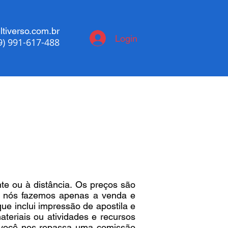
tiverso.com.br
Login
9) 991-617-488
te ou à distância. Os preços são
o, nós fazemos apenas a venda e
que inclui impressão de apostila e
teriais ou atividades e recursos
, você nos repassa uma comissão