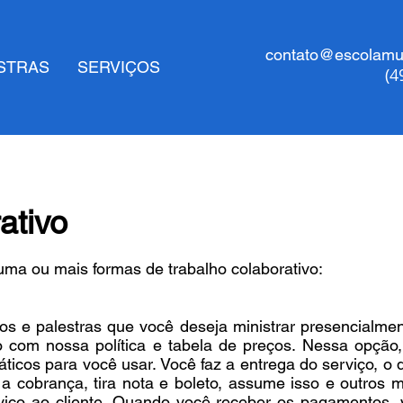
contato@escolamul
STRAS
SERVIÇOS
(4
ativo
uma ou mais formas de trabalho colaborativo:
 e palestras que você deseja ministrar presencialmen
o com nossa política e tabela de preços. Nessa opçã
áticos para você usar. Você faz a entrega do serviço, o 
 cobrança, tira nota e boleto, assume isso e outros ma
rviço ao cliente. Quando você receber os pagamentos