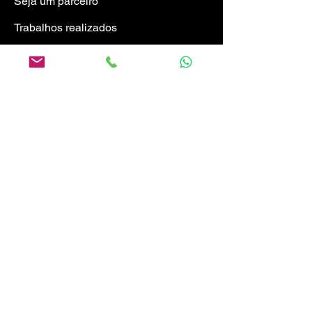
Seja um parceiro
Trabalhos realizad
os
Verifique seu certificado
Atendimento
Segunda a sexta
08:00 às 12:00
13:30 às 18:00
Email
contato@escolamultiverso.com.br
Telefone
(49) 991-617-488
MULTIVERSO CURSOS E
PALESTRAS
CNPJ:
18.665.043
/0001-51