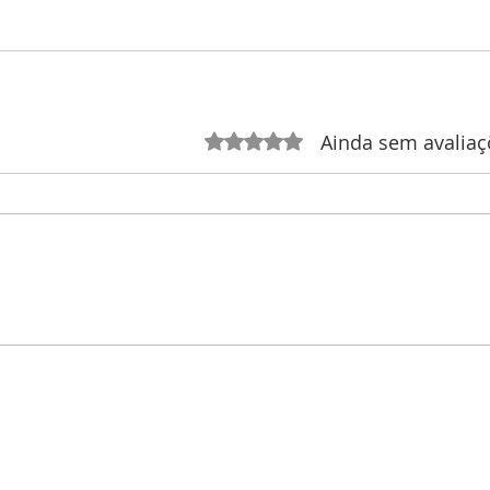
Ainda sem avaliaç
Avaliado com 0 de 5 estrelas.