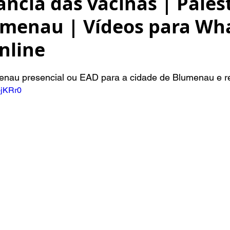
ncia das vacinas | Pales
umenau | Vídeos para Wh
nline
NaN de 5 estrelas.
enau presencial ou EAD para a cidade de Blumenau e r
-jKRr0