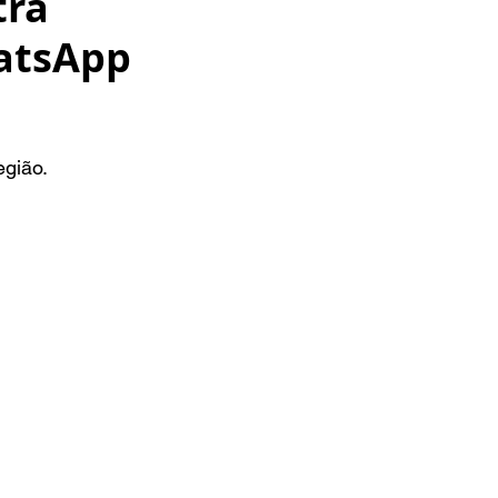
tra
atsApp
egião.