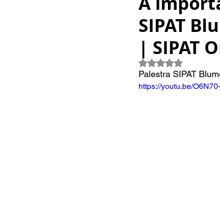
A importâ
SIPAT Bl
| SIPAT O
Avaliado com 
Palestra SIPAT Blum
https://youtu.be/O6N70