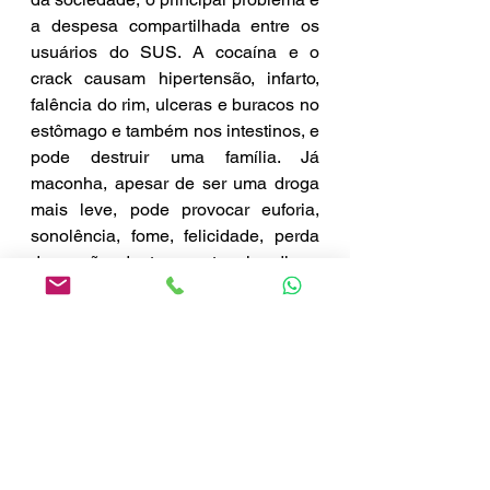
a despesa compartilhada entre os 
usuários do SUS. A cocaína e o 
crack causam hipertensão, infarto, 
falência do rim, ulceras e buracos no 
estômago e também nos intestinos, e 
pode destruir uma família. Já 
maconha, apesar de ser uma droga 
mais leve, pode provocar euforia, 
sonolência, fome, felicidade, perda 
de noção do tempo, taquicardia e 
olhos vermelhos. Como é um fumo, 
também pode causar câncer de 
pulmão.
Não há uma forma de prevenção 
específica para dependência 
química de qualquer uma delas, mas 
há amplo acesso, ampla oferta no 