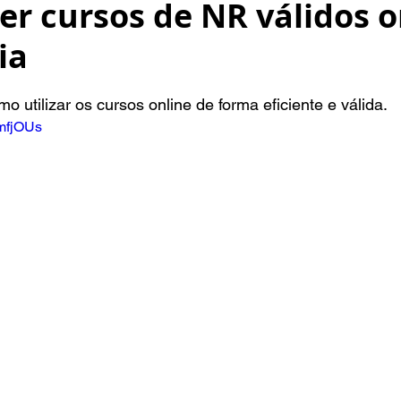
r cursos de NR válidos on
ia
NaN de 5 estrelas.
 utilizar os cursos online de forma eficiente e válida.
KmfjOUs