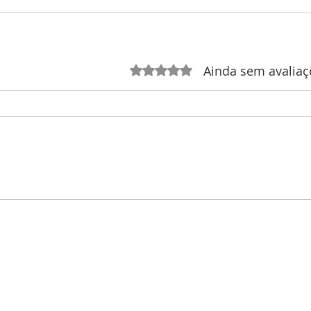
Ainda sem avaliaç
Avaliado com 0 de 5 estrelas.