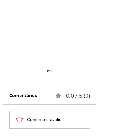
0.0 / 5 (0)
Comentários
Respeito e
Palestra Blume
Comente e avalie
Tolerância |
A importância 
Palestras SIPAT
aspectos