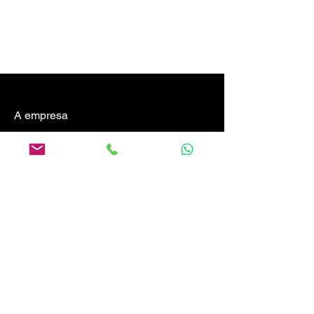
A empresa
Blog
CIPA360
Documentação técnica
Política de acesso e venda
Seja um parceiro
Trabalhos realizad
os
Verifique seu certificado