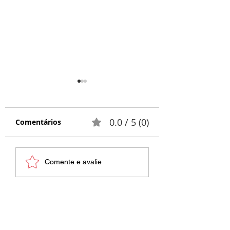
0.0 / 5 (0)
Comentários
Respeito e
Palestra Blume
Comente e avalie
Tolerância |
A importância 
Palestras SIPAT
aspectos
Brusque e região
comportamenta
Segurança do
trabalho