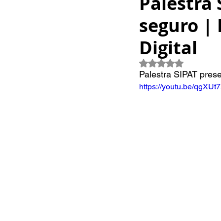
Palestra
seguro | 
Digital
Avaliado com 
Palestra SIPAT prese
https://youtu.be/qgXUt