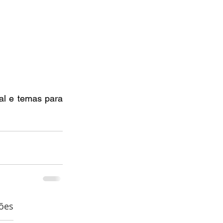
l e temas para 
ões