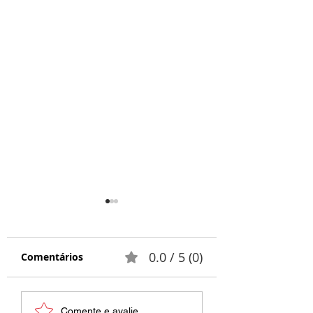
0.0 / 5 (0)
Comentários
Respeito e
Palestra Blume
Comente e avalie