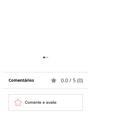
0.0 / 5 (0)
Comentários
Respeito e
Palestra Blume
Comente e avalie
Tolerância |
A importância 
Palestras SIPAT
aspectos
Brusque e região
comportamenta