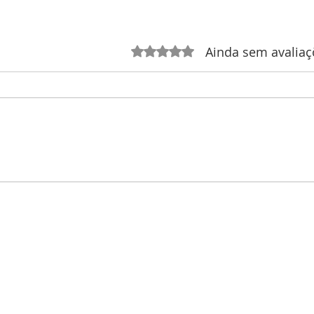
Ainda sem avaliaç
Avaliado com 0 de 5 estrelas.