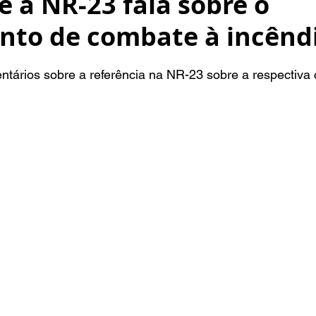
e a NR-23 fala sobre o
nto de combate à incênd
NaN de 5 estrelas.
tários sobre a referência na NR-23 sobre a respectiva 