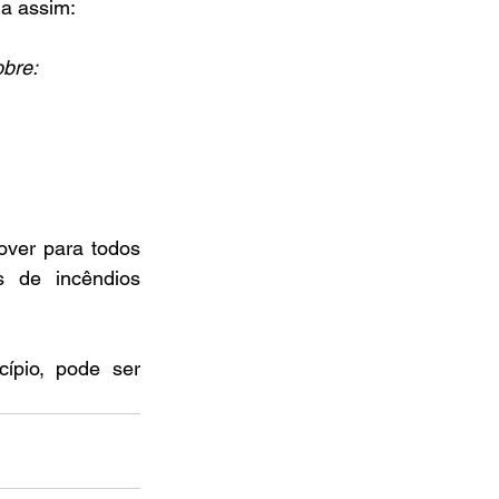
da assim:
obre:
over para todos 
 de incêndios 
ípio, pode ser 